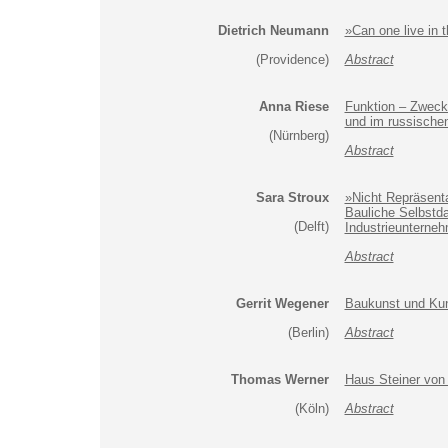
Dietrich Neumann
»Can one live in
(Providence)
Abstract
Anna Riese
Funktion – Zweck
und im russischen
(Nürnberg)
Abstract
Sara Stroux
»Nicht Repräsent
Bauliche Selbstda
(Delft)
Industrieunterneh
Abstract
Gerrit Wegener
Baukunst und Kuns
(Berlin)
Abstract
Thomas Werner
Haus Steiner von 
(Köln)
Abstract