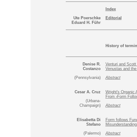
Index
Ute Poerschke
Editorial
Eduard H. Führ
History of termi
Denise R.
Venturi and Scott
Costanzo
Venustas and the
(Pennsylvania
)
Abstract
Cesar A. Cruz
Wright's Organic A
From ›Form Follo
(Urbana-
Champaign)
Abstract
Elisabetta
Di
Form follows Fun
Stefano
Misunderstanding 
(Palermo)
Abstract