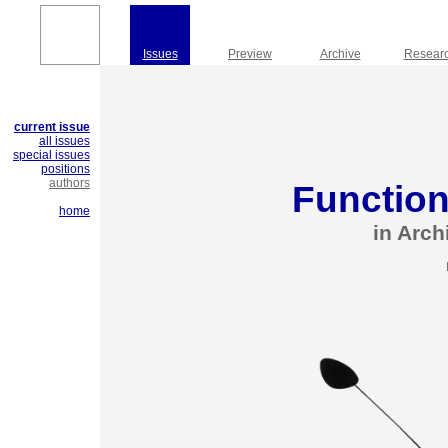
Issues
Preview
Archive
Resear
current issue
all issues
special issues
positions
authors
Function
home
in Arch